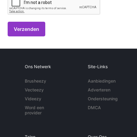
Ons Netwerk
Site-Links
Brusheezy
Aanbiedingen
Vecteezy
Adverteren
Videezy
Ondersteuning
Word een
DMCA
provider
Talen
Over Ons