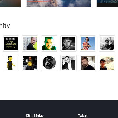
nity
Site-Links
Talen