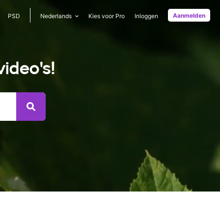
Aanmelden
PSD
Nederlands
Kies voor Pro
Inloggen
ideo's!