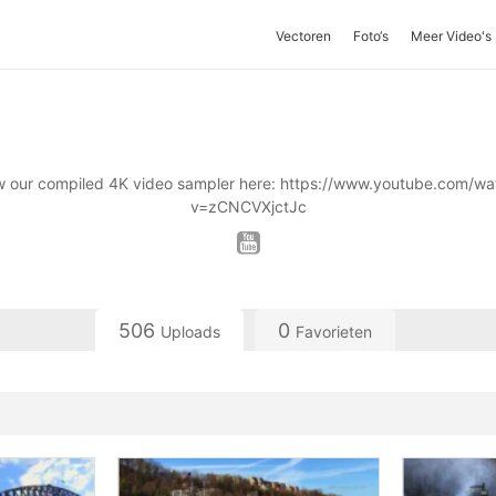
Vectoren
Foto‘s
Meer Video's
w our compiled 4K video sampler here: https://www.youtube.com/wa
v=zCNCVXjctJc
506
0
Uploads
Favorieten