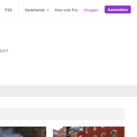
Aanmelden
PSD
Nederlands
Kies voor Pro
Inloggen
tch?