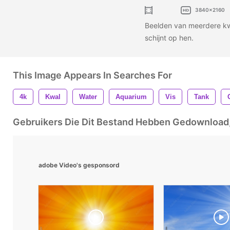
3840x2160
Beelden van meerdere kwa
schijnt op hen.
This Image Appears In Searches For
4k
Kwal
Water
Aquarium
Vis
Tank
Gebruikers Die Dit Bestand Hebben Gedownloa
adobe Video's gesponsord