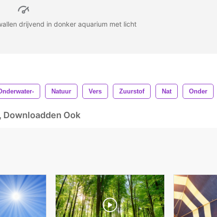
llen drijvend in donker aquarium met licht
Onderwater-
Natuur
Vers
Zuurstof
Nat
Onder
d, Downloadden Ook