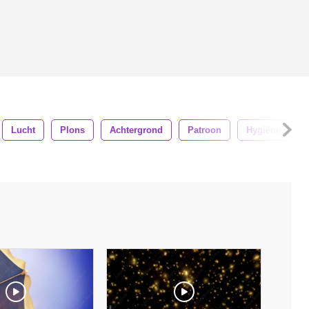
Lucht
Plons
Achtergrond
Patroon
Hygiëne