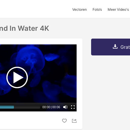
Vectoren
Foto‘s
Meer Video's
end In Water 4K
Grat
00:00
|
00:06