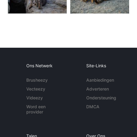
Ons Netwerk
Site-Links
Brusheezy
Aanbiedingen
Vecteezy
Adverteren
Videezy
Ondersteuning
Word een
DMCA
provider
Talen
Over Ons