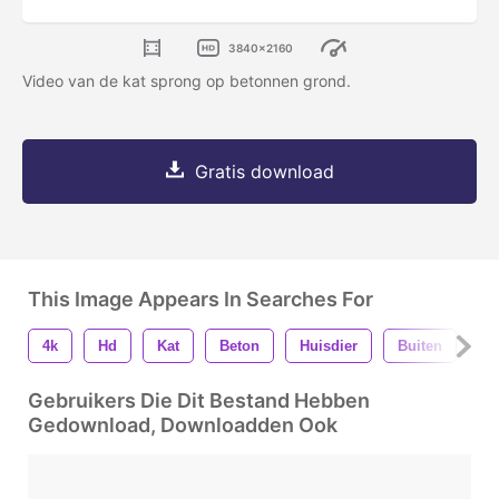
3840x2160
Video van de kat sprong op betonnen grond.
Gratis download
This Image Appears In Searches For
4k
Hd
Kat
Beton
Huisdier
Buiten
G
Gebruikers Die Dit Bestand Hebben
Gedownload, Downloadden Ook