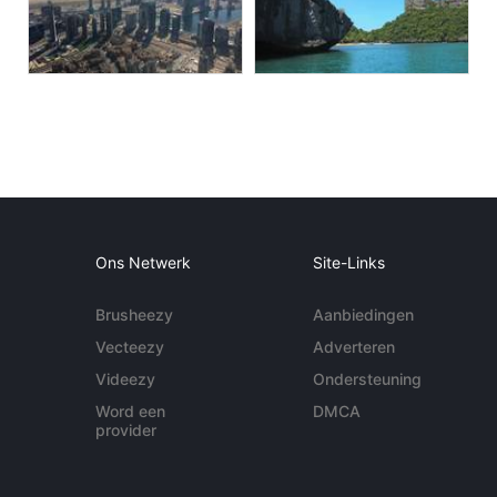
Ons Netwerk
Site-Links
Brusheezy
Aanbiedingen
Vecteezy
Adverteren
Videezy
Ondersteuning
Word een
DMCA
provider