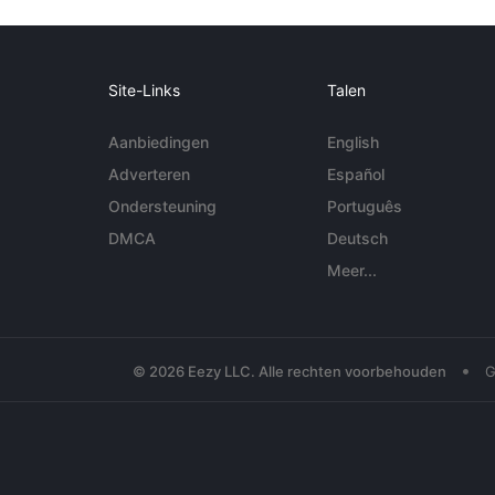
Site-Links
Talen
Aanbiedingen
English
Adverteren
Español
Ondersteuning
Português
DMCA
Deutsch
Meer...
•
© 2026 Eezy LLC. Alle rechten voorbehouden
G