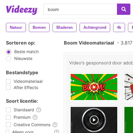
Natuur
Bomen
Bladeren
Achtergrond
4k
Sorteren op:
Boom Videomateriaal
-
3.817
Beste match
Nieuwste
Video's gesponsord door
ado
Bestandstype
Videomateriaal
After Effects
Soort licentie:
Standaard
Premium
Creative Commons
Alleen voor