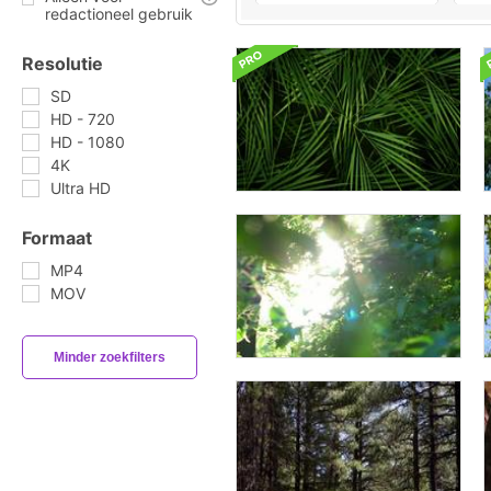
redactioneel gebruik
Resolutie
SD
HD - 720
HD - 1080
4K
Ultra HD
Formaat
MP4
MOV
Minder zoekfilters