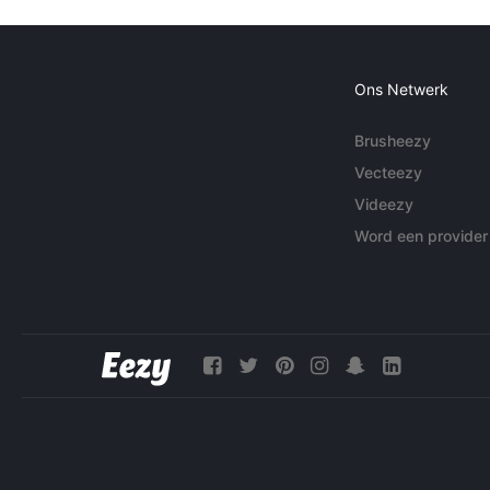
Ons Netwerk
Brusheezy
Vecteezy
Videezy
Word een provider