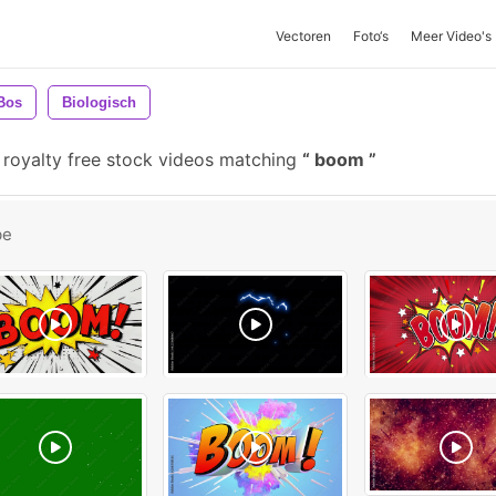
Vectoren
Foto‘s
Meer Video's
Bos
Biologisch
 royalty free stock videos matching
boom
be