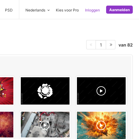
Aanmelden
PSD
Nederlands
Kies voor Pro
Inloggen
van 82
1