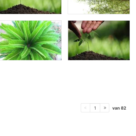
van 82
1