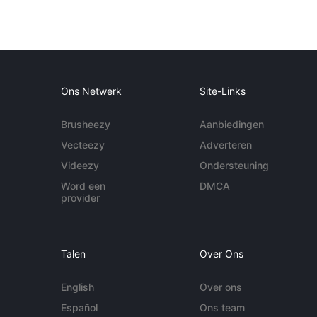
Ons Netwerk
Site-Links
Brusheezy
Aanbiedingen
Vecteezy
Adverteren
Videezy
Ondersteuning
Word een
DMCA
provider
Talen
Over Ons
English
Over ons
Español
Ons team