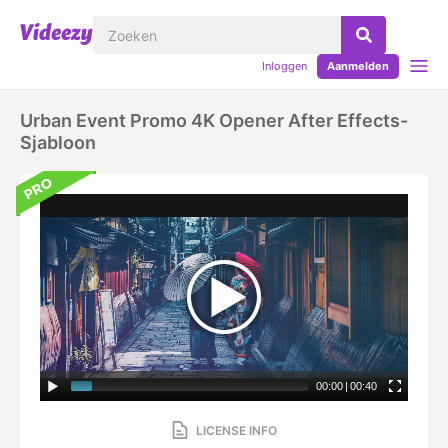
Inloggen
Aanmelden
Urban Event Promo 4K Opener After Effects-
Sjabloon
00:00
|
00:40
LICENSE INFO