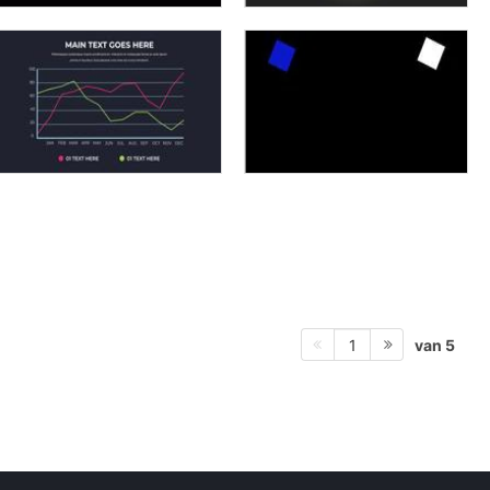
van 5
1