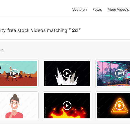
Vectoren
Foto‘s
Meer Video's
lty free stock videos matching
2d
be