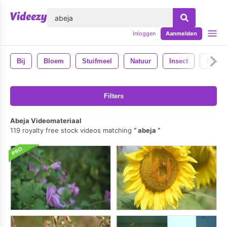
lose
Inloggen
Aanmelden
Bij
Bloem
Stuifmeel
Natuur
Insect
Bijen
Filters
Abeja Videomateriaal
119 royalty free stock videos matching
abeja