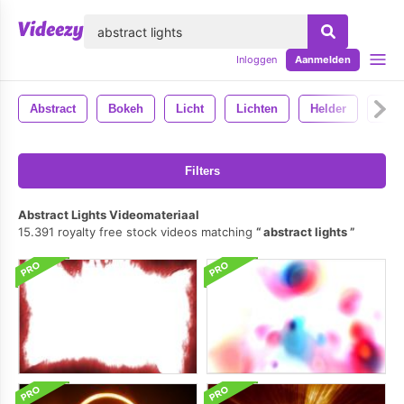
lose
Inloggen
Aanmelden
Abstract
Bokeh
Licht
Lichten
Helder
4k
Filters
Abstract Lights Videomateriaal
15.391 royalty free stock videos matching
abstract lights