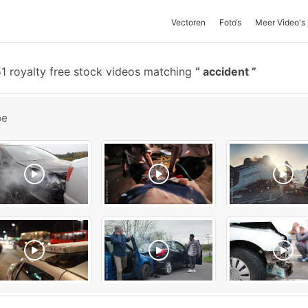
Vectoren
Foto‘s
Meer Video's
1 royalty free stock videos matching
accident
be