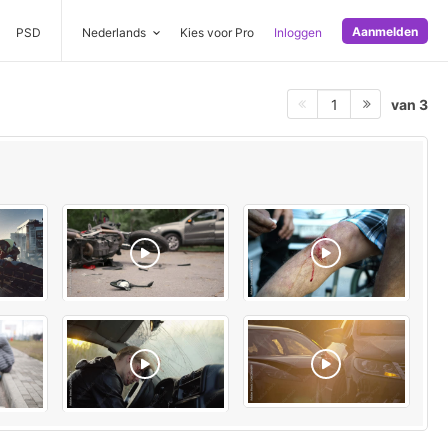
Aanmelden
PSD
Nederlands
Kies voor Pro
Inloggen
van 3
1