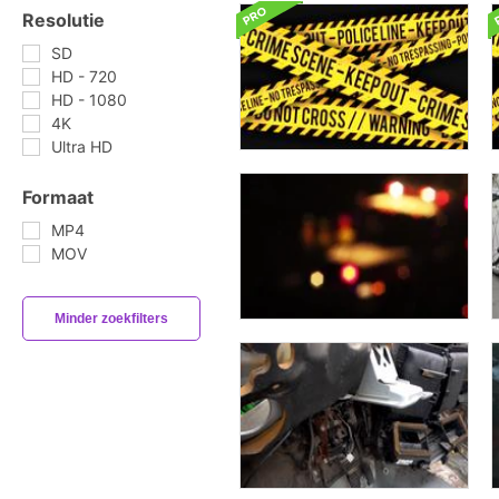
Resolutie
SD
HD - 720
HD - 1080
4K
Ultra HD
Formaat
MP4
MOV
Minder zoekfilters