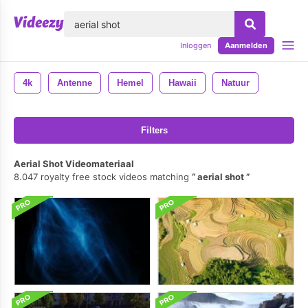
lose
Inloggen
Aanmelden
4k
Antenne
Hemel
Hawaii
Natuur
Filters
Aerial Shot Videomateriaal
8.047 royalty free stock videos matching
aerial shot