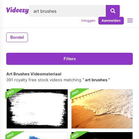
lose
Inloggen
Aanmelden
Borstel
Filters
Art Brushes Videomateriaal
391 royalty free stock videos matching
art brushes