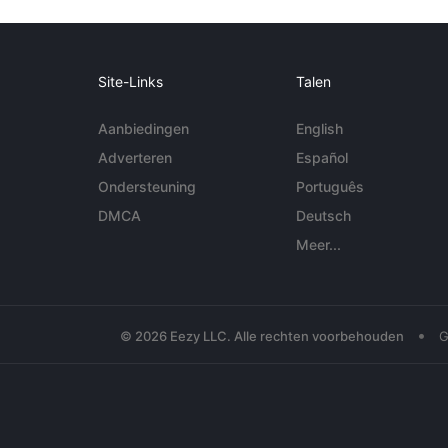
Site-Links
Talen
Aanbiedingen
English
Adverteren
Español
Ondersteuning
Português
DMCA
Deutsch
Meer...
•
© 2026 Eezy LLC. Alle rechten voorbehouden
G