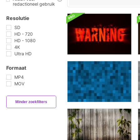
redactioneel gebruik
Resolutie
SD
HD - 720
HD - 1080
4K
Ultra HD
Formaat
MP4
MOV
Minder zoekfilters