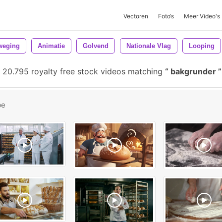
Vectoren
Foto‘s
Meer Video's
weging
Animatie
Golvend
Nationale Vlag
Looping
20.795 royalty free stock videos matching
bakgrunder
be