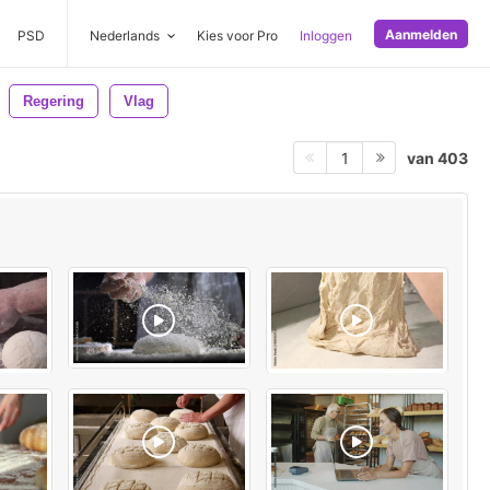
Aanmelden
PSD
Nederlands
Kies voor Pro
Inloggen
Regering
Vlag
van 403
1