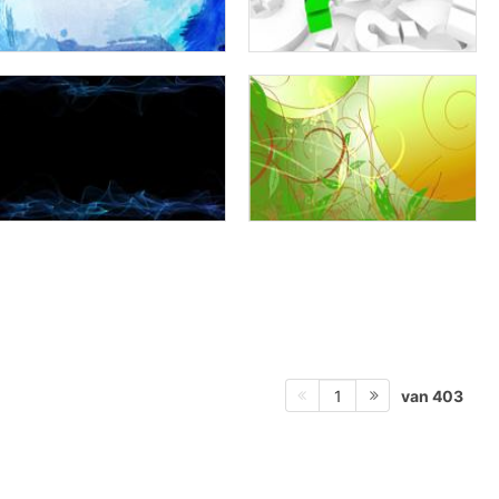
van 403
1