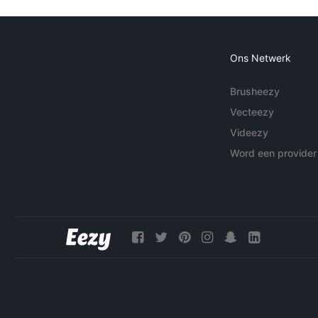
Ons Netwerk
Brusheezy
Vecteezy
Videezy
Word een provider