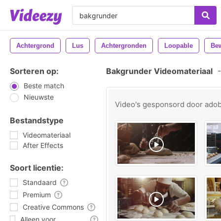
Achtergrond
Lus
Achtergronden
Loopable
Be
Sorteren op:
Bakgrunder Videomateriaal
-
Beste match
Nieuwste
Video's gesponsord door
ado
Bestandstype
Videomateriaal
After Effects
Soort licentie:
Standaard
Premium
Creative Commons
Alleen voor