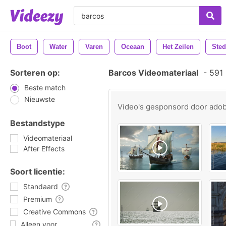
Boot
Water
Varen
Oceaan
Het Zeilen
Sted
Sorteren op:
Barcos Videomateriaal
-
591 
Beste match
Nieuwste
Video's gesponsord door
ado
Bestandstype
Videomateriaal
After Effects
Soort licentie:
Standaard
Premium
Creative Commons
Alleen voor