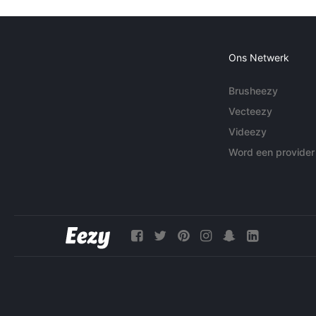
Ons Netwerk
Brusheezy
Vecteezy
Videezy
Word een provider