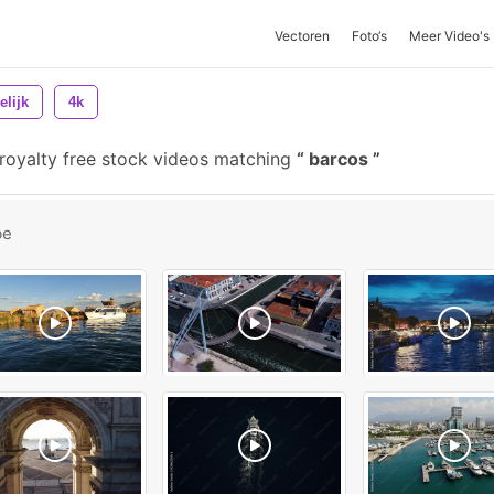
Vectoren
Foto‘s
Meer Video's
elijk
4k
royalty free stock videos matching
barcos
be