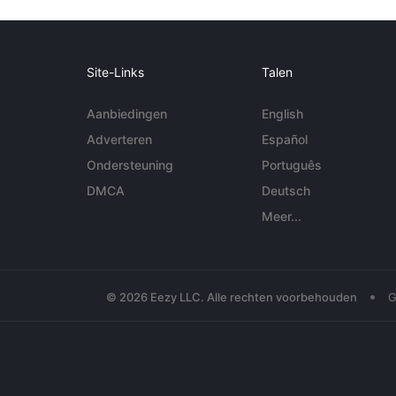
Site-Links
Talen
Aanbiedingen
English
Adverteren
Español
Ondersteuning
Português
DMCA
Deutsch
Meer...
•
© 2026 Eezy LLC. Alle rechten voorbehouden
G