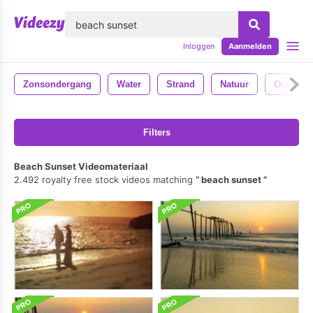
lose
Inloggen
Aanmelden
Zonsondergang
Water
Strand
Natuur
Oceaan
Filters
Beach Sunset Videomateriaal
2.492 royalty free stock videos matching
beach sunset