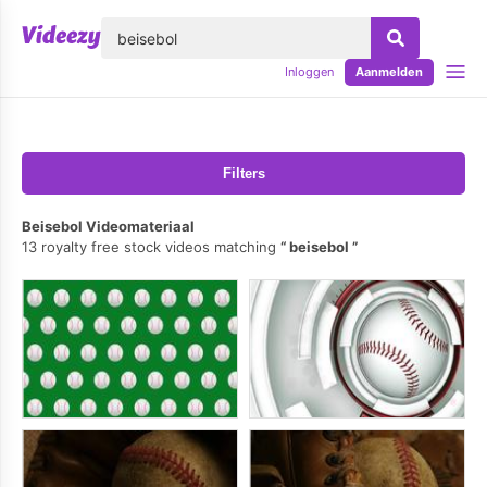
lose
Inloggen
Aanmelden
Filters
Beisebol Videomateriaal
13 royalty free stock videos matching
beisebol