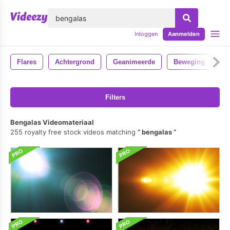
lose
Inloggen
Aanmelden
Flares
Achtergrond
Geanimeerde
Beweging
B
Filters
Bengalas Videomateriaal
255 royalty free stock videos matching
bengalas