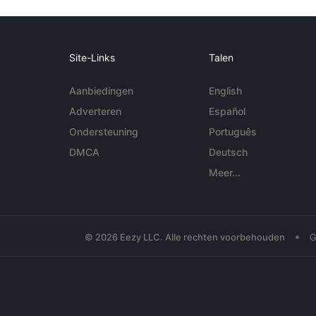
Site-Links
Talen
Aanbiedingen
English
Adverteren
Español
Ondersteuning
Português
DMCA
Deutsch
Meer...
•
© 2026 Eezy LLC. Alle rechten voorbehouden
G