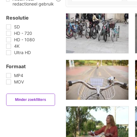
redactioneel gebruik
Resolutie
SD
HD - 720
HD - 1080
4K
Ultra HD
Formaat
MP4
MOV
Minder zoekfilters