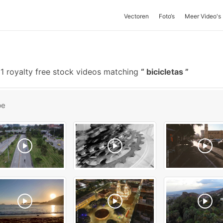
Vectoren
Foto‘s
Meer Video's
1 royalty free stock videos matching
bicicletas
be