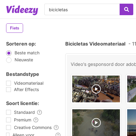
Fiets
Sorteren op:
Bicicletas Videomateriaal
-
11
Beste match
Nieuwste
Video's gesponsord door
ado
Bestandstype
Videomateriaal
After Effects
Soort licentie:
Standaard
Premium
Creative Commons
Alleen voor