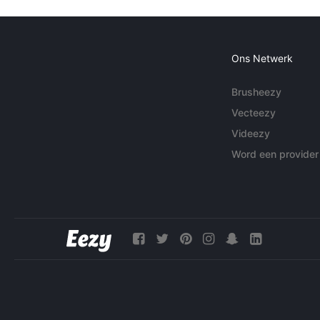
Ons Netwerk
Brusheezy
Vecteezy
Videezy
Word een provider