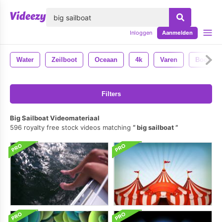
lose
Inloggen
Aanmelden
Water
Zeilboot
Oceaan
4k
Varen
Boot
Filters
Big Sailboat Videomateriaal
596 royalty free stock videos matching
big sailboat