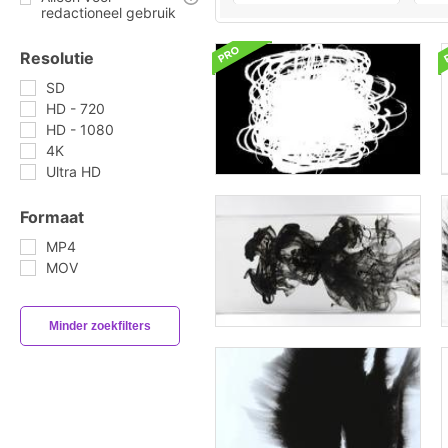
redactioneel gebruik
Resolutie
SD
HD - 720
HD - 1080
4K
Ultra HD
Formaat
MP4
MOV
Minder zoekfilters