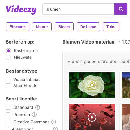
Bloemen
Natuur
Bloem
De Lente
Tuin-
Sorteren op:
Blumen Videomateriaal
-
1.07
Beste match
Nieuwste
Video's gesponsord door
ado
Bestandstype
Videomateriaal
After Effects
Soort licentie:
Standaard
Premium
Creative Commons
Alleen voor