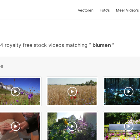
Vectoren
Foto‘s
Meer Video's
4 royalty free stock videos matching
blumen
be