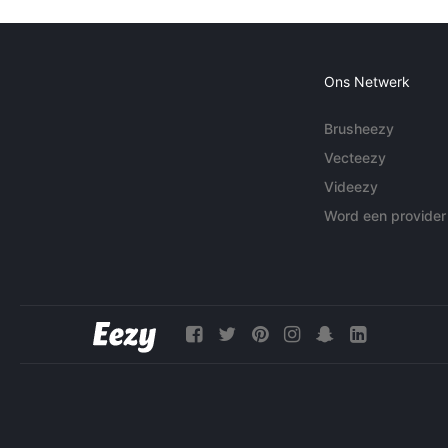
Ons Netwerk
Brusheezy
Vecteezy
Videezy
Word een provider