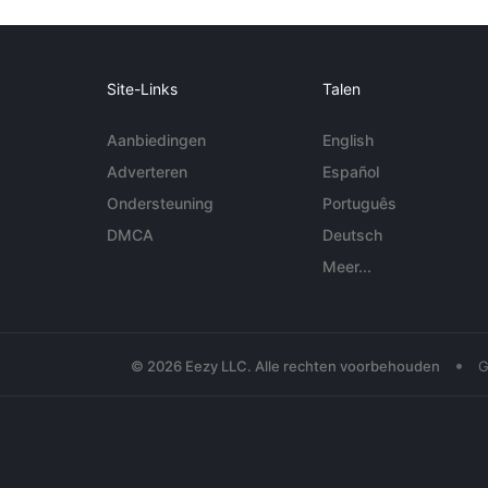
Site-Links
Talen
Aanbiedingen
English
Adverteren
Español
Ondersteuning
Português
DMCA
Deutsch
Meer...
•
© 2026 Eezy LLC. Alle rechten voorbehouden
G