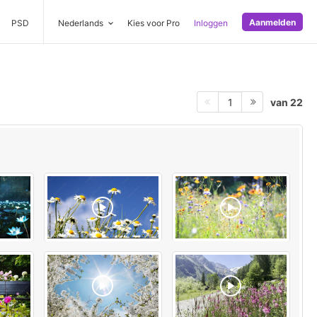
Aanmelden
PSD
Nederlands
Kies voor Pro
Inloggen
van 22
1