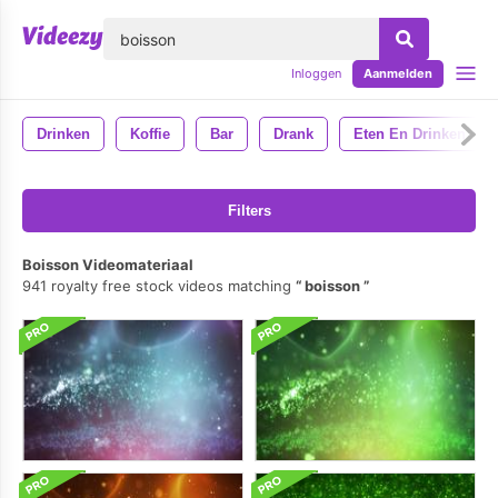
lose
Inloggen
Aanmelden
Drinken
Koffie
Bar
Drank
Eten En Drinken
Filters
Boisson Videomateriaal
941 royalty free stock videos matching
boisson