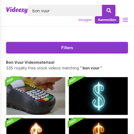
lose
Inloggen
Aanmelden
Filters
Bon Vuur Videomateriaal
335 royalty free stock videos matching
bon vuur