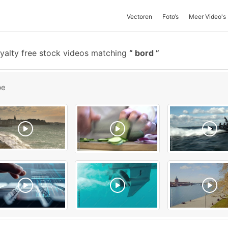
Vectoren
Foto‘s
Meer Video's
yalty free stock videos matching
bord
be