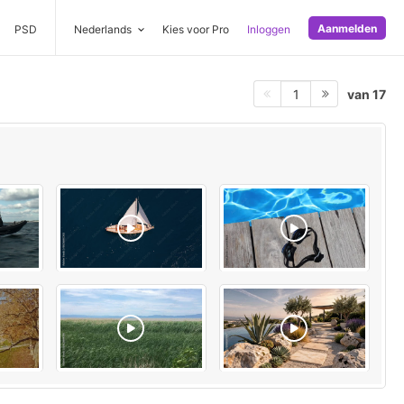
Aanmelden
PSD
Nederlands
Kies voor Pro
Inloggen
van 17
1