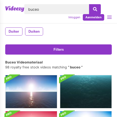
lose
Inloggen
Aanmelden
Duiker
Duiken
Filters
Buceo Videomateriaal
98 royalty free stock videos matching
buceo