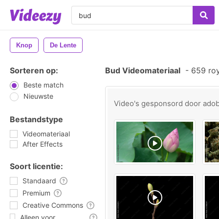
Knop
De Lente
Sorteren op:
Bud Videomateriaal
-
659 roy
Beste match
Nieuwste
Video's gesponsord door
ado
Bestandstype
Videomateriaal
After Effects
Soort licentie:
Standaard
Premium
Creative Commons
Alleen voor