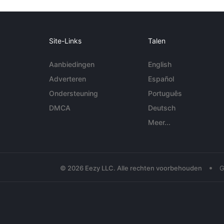
Site-Links
Talen
Aanbiedingen
English
Adverteren
Español
Ondersteuning
Português
DMCA
Deutsch
Meer...
•
© 2026 Eezy LLC. Alle rechten voorbehouden
G