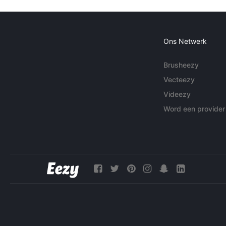
Ons Netwerk
Brusheezy
Vecteezy
Videezy
Word een provider