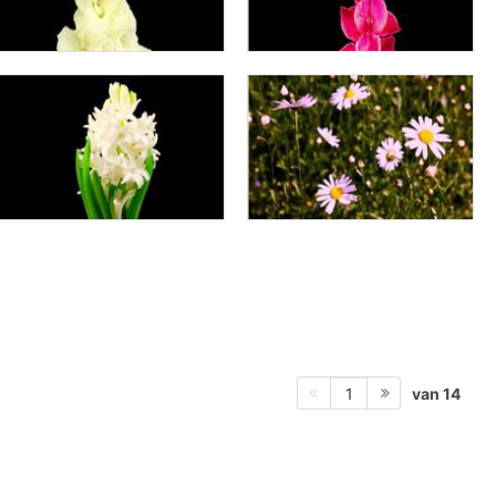
van 14
1