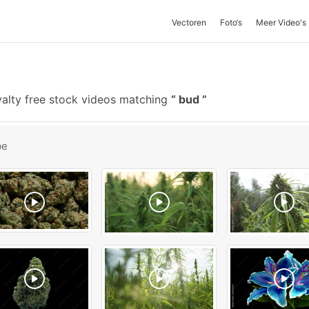
Vectoren
Foto‘s
Meer Video's
alty free stock videos matching
bud
be