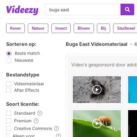
Kever
Natuur
Insect
Bloem
Bij
Stuifmeel
Sorteren op:
Bugs East Videomateriaal
-
4
Beste match
Nieuwste
Video's gesponsord door
ado
Bestandstype
Videomateriaal
After Effects
Soort licentie:
Standaard
Premium
Creative Commons
Alleen voor