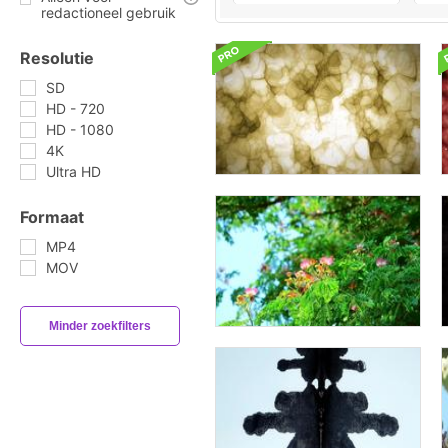
redactioneel gebruik
Resolutie
SD
HD - 720
HD - 1080
4K
Ultra HD
Formaat
MP4
MOV
Minder zoekfilters