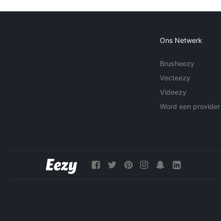
Ons Netwerk
Brusheezy
Vecteezy
Videezy
Word een provider