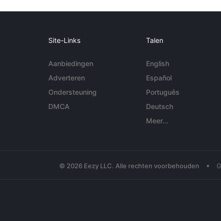
Site-Links
Talen
Aanbiedingen
English
Adverteren
Español
Ondersteuning
Português
DMCA
Deutsch
Meer...
•
© 2026 Eezy LLC. Alle rechten voorbehouden
G