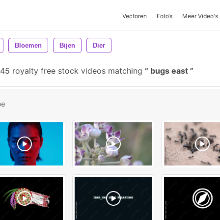
Vectoren
Foto‘s
Meer Video's
Bloemen
Bijen
Dier
45 royalty free stock videos matching
bugs east
be