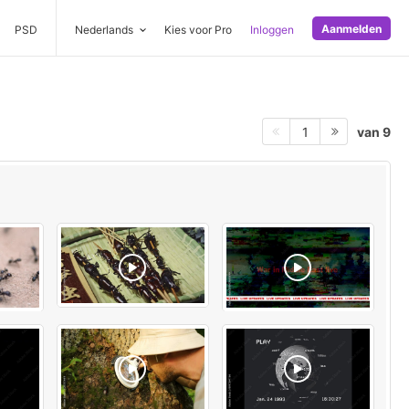
Aanmelden
PSD
Nederlands
Kies voor Pro
Inloggen
van 9
1