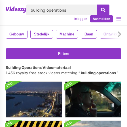
lose
Inloggen
Aanmelden
Gebouw
Stedelijk
Machine
Baan
Ontwikkeling
Filters
Building Operations Videomateriaal
1.456 royalty free stock videos matching
building operations