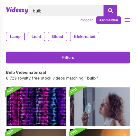
lose
Inloggen
Aanmelden
Lamp
Licht
Gloed
Elektriciteit
Filters
Bulb Videomateriaal
8.729 royalty free stock videos matching
bulb