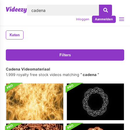
lose
Inloggen
Aanmelden
Keten
Filters
Cadena Videomateriaal
1.999 royalty free stock videos matching
cadena