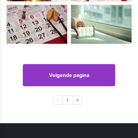
Volgende pagina
1