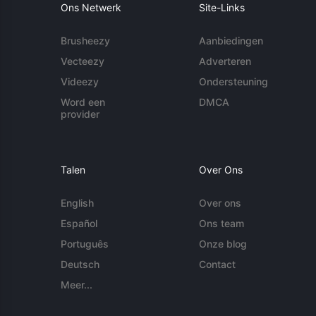
Ons Netwerk
Site-Links
Brusheezy
Aanbiedingen
Vecteezy
Adverteren
Videezy
Ondersteuning
Word een
DMCA
provider
Talen
Over Ons
English
Over ons
Español
Ons team
Português
Onze blog
Deutsch
Contact
Meer...