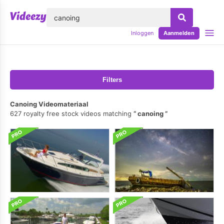
lose
Inloggen
Aanmelden
Filters
Canoing Videomateriaal
627 royalty free stock videos matching
canoing