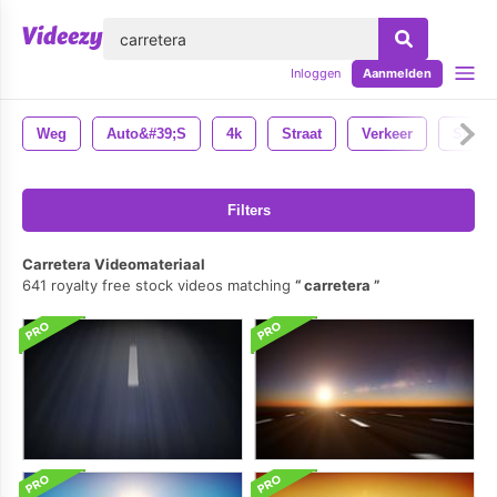
lose
Inloggen
Aanmelden
Weg
Auto&#39;s
4k
Straat
Verkeer
Snelw
Filters
Carretera Videomateriaal
641 royalty free stock videos matching
carretera