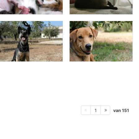
van 151
1