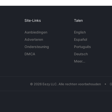
Site-Links
Talen
Aanbiedingen
English
Adverteren
Español
Ondersteuning
Português
DMCA
Deutsch
Meer...
•
© 2026 Eezy LLC. Alle rechten voorbehouden
G