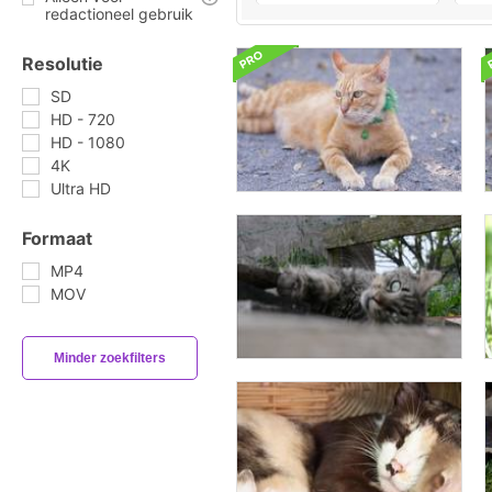
redactioneel gebruik
Resolutie
SD
HD - 720
HD - 1080
4K
Ultra HD
Formaat
MP4
MOV
Minder zoekfilters