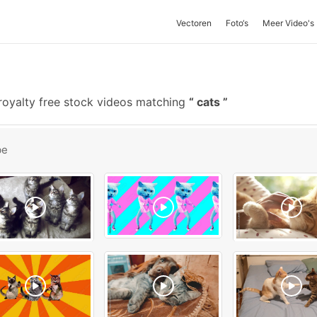
Vectoren
Foto‘s
Meer Video's
oyalty free stock videos matching
cats
be