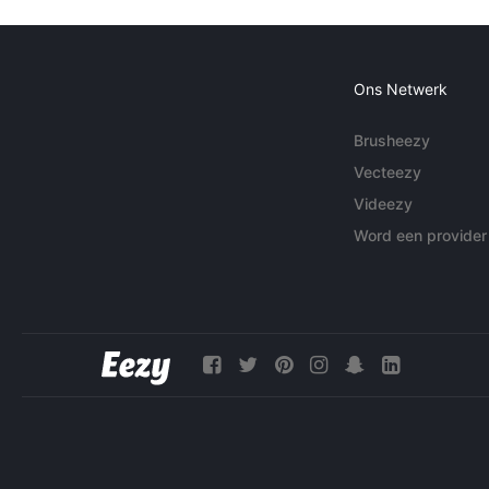
Ons Netwerk
Brusheezy
Vecteezy
Videezy
Word een provider