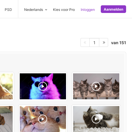
Aanmelden
PSD
Nederlands
Kies voor Pro
Inloggen
van 151
1