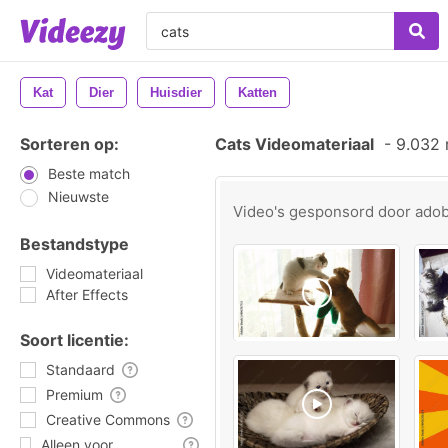
Kat
Dier
Huisdier
Katten
Sorteren op:
Cats Videomateriaal
-
9.032 r
Beste match
Nieuwste
Video's gesponsord door
ado
Bestandstype
Videomateriaal
After Effects
Soort licentie:
Standaard
Premium
Creative Commons
Alleen voor