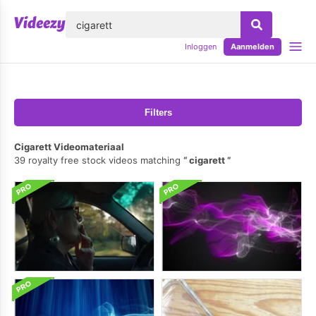
lose
Inloggen
Aanmelden
Filters
Cigarett Videomateriaal
39 royalty free stock videos matching
cigarett