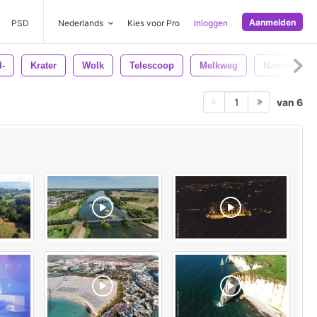
Aanmelden
PSD
Nederlands
Kies voor Pro
Inloggen
l-
Krater
Wolk
Telescoop
Melkweg
Natuurlijk
van 6
1