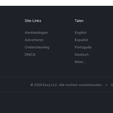
Site-Links
Talen
Aanbiedingen
English
Adverteren
Español
Ondersteuning
Português
DMCA
Deutsch
Meer...
•
© 2026 Eezy LLC. Alle rechten voorbehouden
G