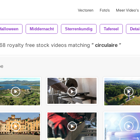
Vectoren
Foto‘s
Meer Video's
Halloween
Middernacht
Sterrenkundig
Tafereel
Detai
8 royalty free stock videos matching
circulaire
be