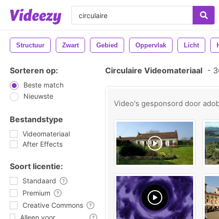
Structuur
Zwart
Gebied
Oppervlak
Licht
Sorteren op:
Circulaire Videomateriaal
-
36
Beste match
Nieuwste
Video's gesponsord door
ado
Bestandstype
Videomateriaal
After Effects
Soort licentie:
Standaard
Premium
Creative Commons
Alleen voor