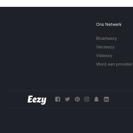
Ons Netwerk
Brusheezy
Vecteezy
Videezy
Word een provider