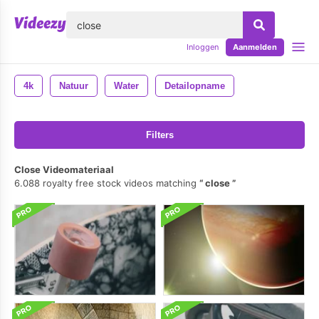
lose
Inloggen
Aanmelden
4k
Natuur
Water
Detailopname
Filters
Close Videomateriaal
6.088 royalty free stock videos matching
close