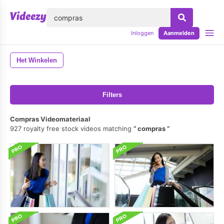
lose
Inloggen
Aanmelden
Het Winkelen
Filters
Compras Videomateriaal
927 royalty free stock videos matching
compras