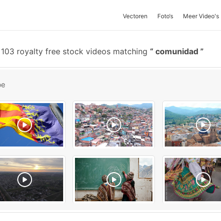
Vectoren
Foto‘s
Meer Video's
103 royalty free stock videos matching
comunidad
be