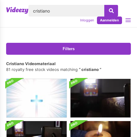
lose
Inloggen
Aanmelden
Filters
Cristiano Videomateriaal
81 royalty free stock videos matching
cristiano