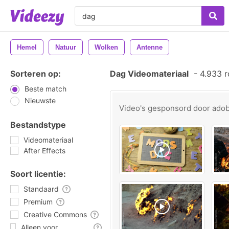
Hemel
Natuur
Wolken
Antenne
Sorteren op:
Dag Videomateriaal
-
4.933 r
Beste match
Nieuwste
Video's gesponsord door
ado
Bestandstype
Videomateriaal
After Effects
Soort licentie:
Standaard
Premium
Creative Commons
Alleen voor