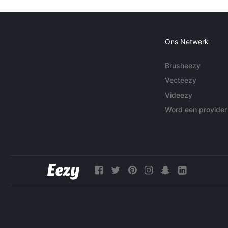
Ons Netwerk
Brusheezy
Vecteezy
Videezy
Word een provider