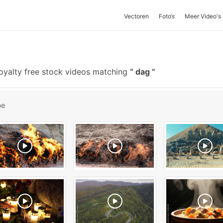
Vectoren
Foto‘s
Meer Video's
oyalty free stock videos matching
dag
be