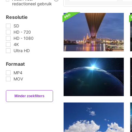
redactioneel gebruik
Resolutie
SD
HD - 720
HD - 1080
4K
Ultra HD
Formaat
MP4
MOV
Minder zoekfilters