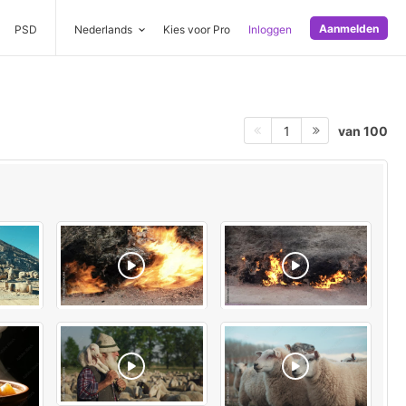
Aanmelden
PSD
Nederlands
Kies voor Pro
Inloggen
van 100
1