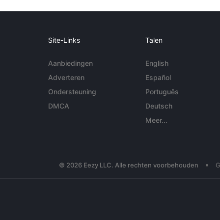
Site-Links
Talen
Aanbiedingen
English
Adverteren
Español
Ondersteuning
Português
DMCA
Deutsch
Meer...
•
© 2026 Eezy LLC. Alle rechten voorbehouden
G