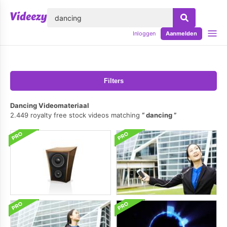
lose
Inloggen
Aanmelden
Filters
Dancing Videomateriaal
2.449 royalty free stock videos matching
dancing