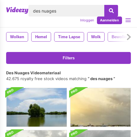
lose
Inloggen
Aanmelden
Wolken
Hemel
Time Lapse
Wolk
Bewolkt
Filters
Des Nuages Videomateriaal
42.675 royalty free stock videos matching
des nuages