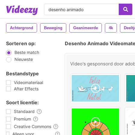
Achtergrond
Beweging
Geanimeerde
4k
Deeltj
Sorteren op:
Desenho Animado Videomater
Beste match
Nieuwste
Video's gesponsord door
ado
Bestandstype
Videomateriaal
After Effects
Soort licentie:
Standaard
Premium
Creative Commons
Alleen voor