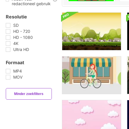
redactioneel gebruik
Resolutie
SD
HD - 720
HD - 1080
4K
Ultra HD
Formaat
MP4
MOV
Minder zoekfilters