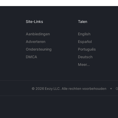
Site-Links
Talen
Aanbiedingen
English
Adverteren
Español
Ondersteuning
Português
DMCA
Deutsch
Meer...
•
© 2026 Eezy LLC. Alle rechten voorbehouden
G