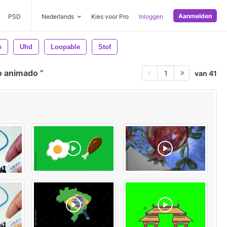
Aanmelden
PSD
Nederlands
Kies voor Pro
Inloggen
e
Uhd
Loopable
Stof
o animado
van 41
1