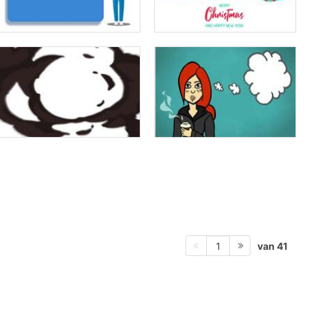
van 41
1