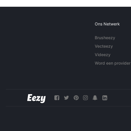
Ons Netwerk
Brusheezy
Vecteezy
Videezy
Word een provider