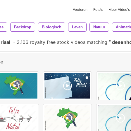
Vectoren
Foto‘s
Meer Video's
es
Backdrop
Biologisch
Leven
Natuur
Animati
iaal
-
2.106 royalty free stock videos matching
desenh
be