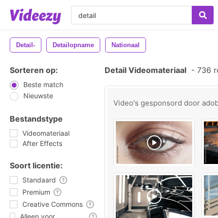
Detail-
Detailopname
Nationaal
Sorteren op:
Detail Videomateriaal
-
736 r
Beste match
Nieuwste
Video's gesponsord door
ado
Bestandstype
Videomateriaal
After Effects
Soort licentie:
Standaard
Premium
Creative Commons
Alleen voor