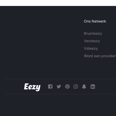
Ons Netwerk
Brusheezy
Vecteezy
Videezy
Word een provider