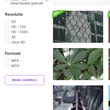
redactioneel gebruik
Resolutie
SD
HD - 720
HD - 1080
4K
Ultra HD
Formaat
MP4
MOV
Minder zoekfilters