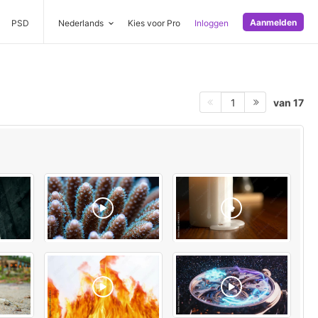
Aanmelden
PSD
Nederlands
Kies voor Pro
Inloggen
van 17
1