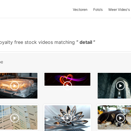
Vectoren
Foto‘s
Meer Video's
oyalty free stock videos matching
detail
be