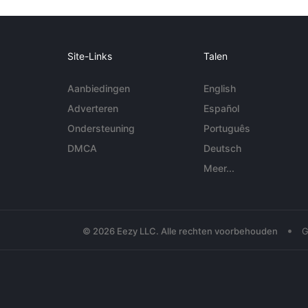
Site-Links
Talen
Aanbiedingen
English
Adverteren
Español
Ondersteuning
Português
DMCA
Deutsch
Meer...
•
© 2026 Eezy LLC. Alle rechten voorbehouden
G