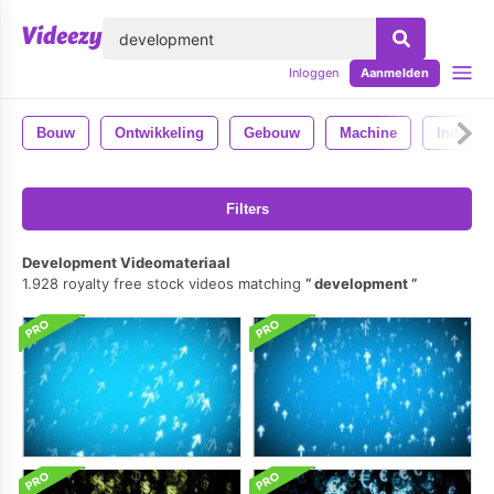
lose
Inloggen
Aanmelden
Bouw
Ontwikkeling
Gebouw
Machine
Industri
Filters
Development Videomateriaal
1.928 royalty free stock videos matching
development