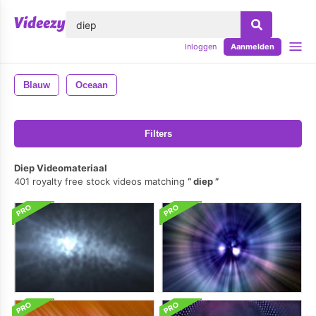
lose
Inloggen
Aanmelden
Blauw
Oceaan
Filters
Diep Videomateriaal
401 royalty free stock videos matching
diep