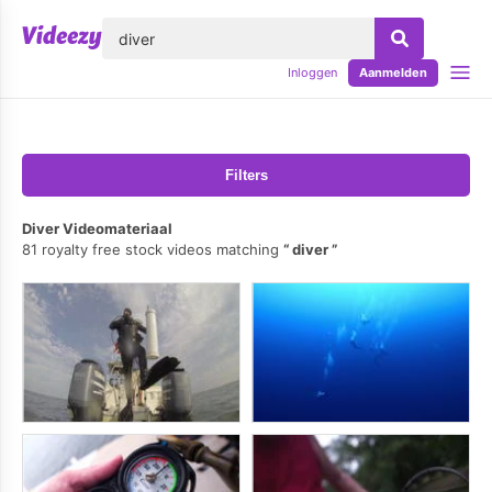
lose
Inloggen
Aanmelden
Filters
Diver Videomateriaal
81 royalty free stock videos matching
diver